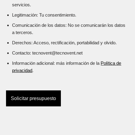
servicios.
Legitimación: Tu consentimiento.
Comunicación de los datos: No se comunicarán los datos
a terceros.
Derechos: Acceso, rectificación, portabilidad y olvido.
Contacto:
t
e
c
n
o
v
e
n
t
@
t
e
c
n
o
v
e
n
t
.
n
e
t
Información adicional: más información de la
Política de
privacidad
.